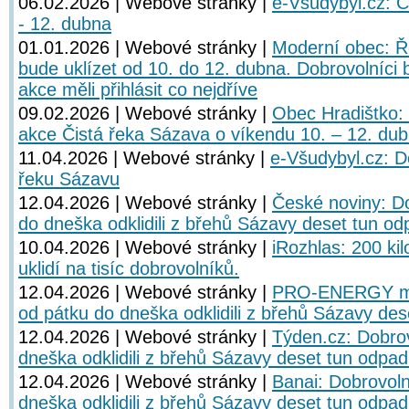
06.02.2026 | Webové stránky |
e-Všudybyl.cz: Č
- 12. dubna
01.01.2026 | Webové stránky |
Moderní obec: Ř
bude uklízet od 10. do 12. dubna. Dobrovolníci b
akce měli přihlásit co nejdříve
09.02.2026 | Webové stránky |
Obec Hradištko: 
akce Čistá řeka Sázava o víkendu 10. – 12. du
11.04.2026 | Webové stránky |
e-Všudybyl.cz: Do
řeku Sázavu
12.04.2026 | Webové stránky |
České noviny: Do
do dneška odklidili z břehů Sázavy deset tun o
10.04.2026 | Webové stránky |
iRozhlas: 200 kil
uklidí na tisíc dobrovolníků.
12.04.2026 | Webové stránky |
PRO-ENERGY mag
od pátku do dneška odklidili z břehů Sázavy de
12.04.2026 | Webové stránky |
Týden.cz: Dobrov
dneška odklidili z břehů Sázavy deset tun odpa
12.04.2026 | Webové stránky |
Banai: Dobrovoln
dneška odklidili z břehů Sázavy deset tun odpa