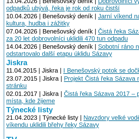
13.04.2026 | Benešovský deník |
Dobrovolníci vy
odpadků ubývá, řeka je rok od roku čistší
10.04.2026 | Benešovský deník |
Jarní víkend 
kultura, hudba i zážitky
07.04.2026 | Benešovský deník |
Čistá řeka Sá
za 20 let dobrovolníci uklidili 470 tun odpadu
14.04.2026 | Benešovský deník |
Sobotní ráno 
odstartovalo další etapu úklidu Sázavy
Jiskra
11.04.2015 | Jiskra |
I Benešovský potok se dočka
23.07.2015 | Jiskra |
Projekt Čistá řeka Sázav
stránku
02.01.2017 | Jiskra |
Čistá řeka Sázava 2017 – 
místa, kde žijeme
Týnecké listy
21.04.2023 | Týnecké listy |
Navzdory velké vodě
víkendu uklidili břehy řeky Sázavy