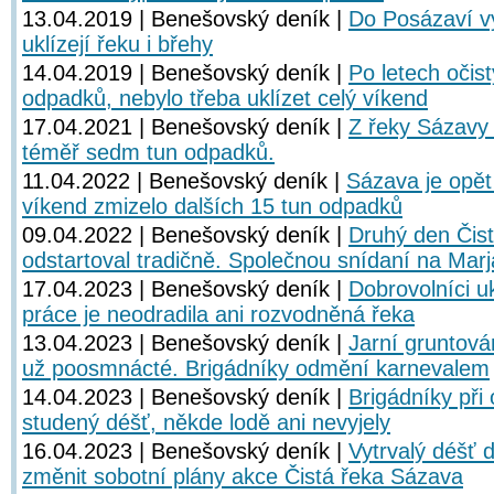
13.04.2019 | Benešovský deník |
Do Posázaví vyr
uklízejí řeku i břehy
14.04.2019 | Benešovský deník |
Po letech očis
odpadků, nebylo třeba uklízet celý víkend
17.04.2021 | Benešovský deník |
Z řeky Sázavy d
téměř sedm tun odpadků.
11.04.2022 | Benešovský deník |
Sázava je opět
víkend zmizelo dalších 15 tun odpadků
09.04.2022 | Benešovský deník |
Druhý den Čis
odstartoval tradičně. Společnou snídaní na Mar
17.04.2023 | Benešovský deník |
Dobrovolníci u
práce je neodradila ani rozvodněná řeka
13.04.2023 | Benešovský deník |
Jarní gruntová
už poosmnácté. Brigádníky odmění karnevalem
14.04.2023 | Benešovský deník |
Brigádníky při
studený déšť, někde lodě ani nevyjely
16.04.2023 | Benešovský deník |
Vytrvalý déšť d
změnit sobotní plány akce Čistá řeka Sázava