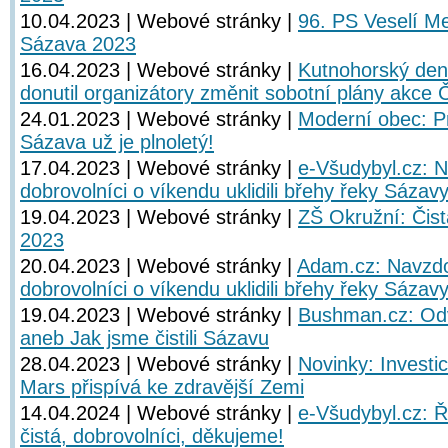
10.04.2023 | Webové stránky |
96. PS Veselí Me
Sázava 2023
16.04.2023 | Webové stránky |
Kutnohorský dení
donutil organizátory změnit sobotní plány akce 
24.01.2023 | Webové stránky |
Moderní obec: Pr
Sázava už je plnoletý!
17.04.2023 | Webové stránky |
e-Všudybyl.cz: 
dobrovolníci o víkendu uklidili břehy řeky Sázav
19.04.2023 | Webové stránky |
ZŠ Okružní: Čist
2023
20.04.2023 | Webové stránky |
Adam.cz: Navzdo
dobrovolníci o víkendu uklidili břehy řeky Sázav
19.04.2023 | Webové stránky |
Bushman.cz: Odv
aneb Jak jsme čistili Sázavu
28.04.2023 | Webové stránky |
Novinky: Investi
Mars přispívá ke zdravější Zemi
14.04.2024 | Webové stránky |
e-Všudybyl.cz: 
čistá, dobrovolníci, děkujeme!