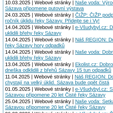
10.03.2025 | Webové stránky |
Naše voda: Výroč
Sázava připomene putovní výstava
24.03.2025 | Webové stránky |
ČIŽP: ČIŽP podpoř
ročník úklidu řeky Sázavy. Přidejte se i Vy!
14.04.2025 | Webové stránky |
e-Všudybyl.cz: D
uklidili břehy řeky Sázavy
14.04.2025 | Webové stránky |
Náš REGION: Dobr
řeky Sázavy hory odpadků
14.04.2025 | Webové stránky |
Naše voda: Dobr
uklidili břehy řeky Sázavy
13.04.2025 | Webové stránky |
Ekolist.cz: Dobro
dneška odklidili z břehů Sázavy 15 tun odpadků
11.04.2025 | Webové stránky |
Náš REGION: Dob
chystají na velký úklid. Sázava bude opět čistá
01.05.2025 | Webové stránky |
e-Všudybyl.cz: S
Sázavou připomene 20 let Čisté řeky Sázavy
25.04.2025 | Webové stránky |
Naše voda: Setk
Sázavou připomene 20 let Čisté řeky Sázavy