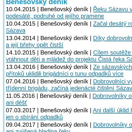
Benešovský deník
10.04.2015 | Benešovský deník |
Řeku Sázavu vy
podesáté, podruhé od jejího pramene
10.04.2015 | Benešovský deník |
Začal desátý r
Sázava
13.04.2014 | Benešovský deník |
Díky dobrovol
a její břehy opět čistší
14.10.2015 | Benešovský deník |
Cílem soutěže 
vtáhnout děti a mládež do projektu Čistá řeka 
13.04.2016 | Benešovský deník |
Ze sázavských 
přítoků uklidili brigádníci o tunu odpadků více
07.04.2016 | Benešovský deník |
Dobrovolníci v
třídenní brigádu, začíná jedenácté čištění Sáza
11.05.2016 | Benešovský deník |
Dobrovolníky o
ani déšť
07.03.2017 | Benešovský deník |
Ani další úkli
jen o sbírání odpadků
09.04.2017 | Benešovský deník |
Dobrovolníky o
ani zvýšená hladina řeky