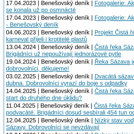
17.04.2023 | Benešovský deník |
Fotogalerie: A
se konala už po osmnácté
17.04.2023 | Benešovský deník |
Fotogalerie: A
- Benešovský deník
04.06.2023 | Benešovský deník |
Projekt Čistá 
karneval přijeli i krotitelé plastů
13.04.2024 | Benešovský deník |
Čistá řeka Sáz
Brigádníci už nepoužívají jednorázové pytle
19.04.2024 | Benešovský deník |
Řeka Sázava je
dobrovolníci, děkujeme!
03.02.2025 | Benešovský deník |
Dvacátá sázavs
dubna. Dobrovolníci vyrazí do boje s odpadky
14.04.2025 | Benešovský deník |
Čistá řeka Sáz
start do druhého dne úklidu?
11.04.2025 | Benešovský deník |
Čistá řeka Sáz
podvacáté. Brigádníci dosud sesbírali 454 tun 
12.04.2025 | Benešovský deník |
Nízký stav vod
Sázavy. Dobrovolníci se nevzdávají