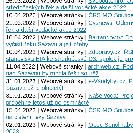
25.03.2022 | Webové stránky |
Svoboda.info: 
středočeských řek a další vodácké akce 2022
10.04.2022 | Webové stránky |
ČRS MO Soutice
21.03.2022 | Webové stránky |
Cysnews: Odemy
řek a další vodácké akce 2022
10.04.2022 | Webové stránky |
Barrandov.tv: Do
vyčistí řeku Sázavu a její břehy
10.04.2022 | Webové stránky |
Zdopravy.cz: ŘS
stanoviska EIA ke středočeské D3, spolek je proti
11.04.2022 | Webové stránky |
archiweb.cz: Pod
nad Sázavou by mohla řešit soutěž
31.01.2023 | Webové stránky |
e-Všudybyl.cz: P
Sázava už je plnoletý!
31.01.2023 | Webové stránky |
Naše voda: Proje
proběhne letos už po osmnácté
15.04.2023 | Webové stránky |
ČSR MO Soutice:
na čištění řeky Sázavy
02.01.2023 | Webové stránky |
Obec Senohraby:
2023