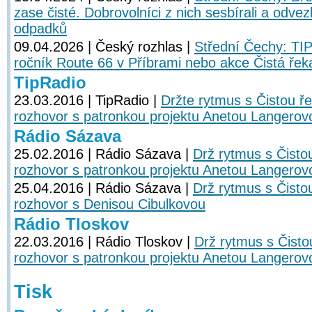
zase čisté. Dobrovolníci z nich sesbírali a odvez
odpadků
09.04.2026 | Český rozhlas |
Střední Čechy: TI
ročník Route 66 v Příbrami nebo akce Čistá ře
TipRadio
23.03.2016 | TipRadio |
Držte rytmus s Čistou ř
rozhovor s patronkou projektu Anetou Langerov
Rádio Sázava
25.02.2016 | Rádio Sázava |
Drž rytmus s Čisto
rozhovor s patronkou projektu Anetou Langerov
25.04.2016 | Rádio Sázava |
Drž rytmus s Čisto
rozhovor s Denisou Cibulkovou
Rádio Tloskov
22.03.2016 | Rádio Tloskov |
Drž rytmus s Čisto
rozhovor s patronkou projektu Anetou Langerov
Tisk