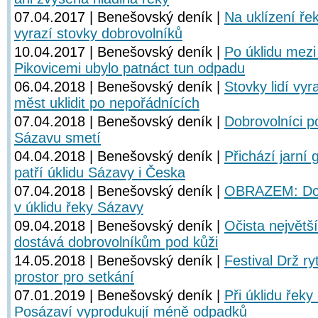
07.04.2017 | Benešovský deník |
Na uklízení řek
vyrazí stovky dobrovolníků
10.04.2017 | Benešovský deník |
Po úklidu mez
Pikovicemi ubylo patnáct tun odpadu
06.04.2018 | Benešovský deník |
Stovky lidí vyr
měst uklidit po nepořádnících
07.04.2018 | Benešovský deník |
Dobrovolníci p
Sázavu smetí
04.04.2018 | Benešovský deník |
Přichází jarní
patří úklidu Sázavy i Česka
07.04.2018 | Benešovský deník |
OBRAZEM: Dobr
v úklidu řeky Sázavy
09.04.2018 | Benešovský deník |
Očista největš
dostává dobrovolníkům pod kůži
14.05.2018 | Benešovský deník |
Festival Drž r
prostor pro setkání
07.01.2019 | Benešovský deník |
Při úklidu řeky
Posázaví vyprodukují méně odpadků