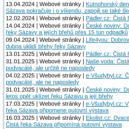
13.04.2024 | Webové stránky |
Kutnohorský dení
Sázava pokračuje i o víkendu, zapojli se také šk
12.02.2024 | Webové stránky |
Pádler.cz: Čistá
14.04.2024 | Webové stránky |
České noviny: Dob
řeky Sázavy a jejích břehů přes 15 tun odpadků
09.04.2024 | Webové stránky |
Life4you: Dobrov
dubna uklidí břehy řeky Sázavy
13.01.2025 | Webové stránky |
Pádler.cz: Čistá
31.01.2025 | Webové stránky |
Naše voda: Čistá
podvacáté, ale určitě ne naposledy
04.02.2025 | Webové stránky |
e-Všudybyl.cz: Č
podvacáté, ale ne naposledy
31.01.2025 | Webové stránky |
České noviny: D
letos opět uklízet řeku Sázavu a její břehy
17.03.2025 | Webové stránky |
e-Všudybyl.cz: V
řeka Sázava připomene putovní výstava
16.03.2025 | Webové stránky |
Ekolist.cz: Dvace
Čistá řeka Sázava připomíná putovní výstava