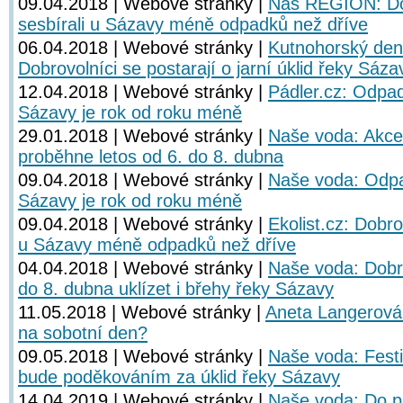
09.04.2018 | Webové stránky |
Náš REGION: Dob
sesbírali u Sázavy méně odpadků než dříve
06.04.2018 | Webové stránky |
Kutnohorský de
Dobrovolníci se postarají o jarní úklid řeky Sáza
12.04.2018 | Webové stránky |
Pádler.cz: Odpa
Sázavy je rok od roku méně
29.01.2018 | Webové stránky |
Naše voda: Akce
proběhne letos od 6. do 8. dubna
09.04.2018 | Webové stránky |
Naše voda: Odpa
Sázavy je rok od roku méně
09.04.2018 | Webové stránky |
Ekolist.cz: Dobro
u Sázavy méně odpadků než dříve
04.04.2018 | Webové stránky |
Naše voda: Dobr
do 8. dubna uklízet i břehy řeky Sázavy
11.05.2018 | Webové stránky |
Aneta Langerová:
na sobotní den?
09.05.2018 | Webové stránky |
Naše voda: Festi
bude poděkováním za úklid řeky Sázavy
14.04.2019 | Webové stránky |
Naše voda: Do pr