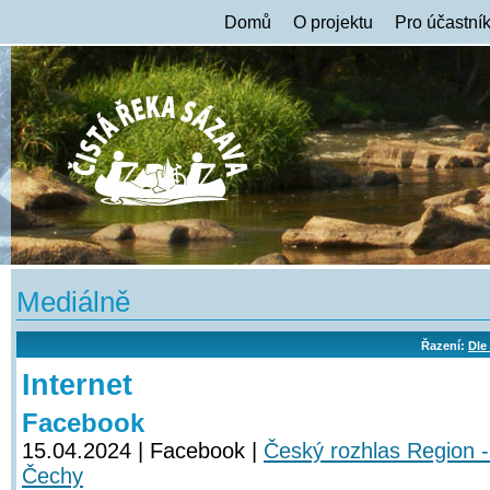
Domů
O projektu
Pro účastní
Mediálně
Řazení:
Dle
Internet
Facebook
15.04.2024 | Facebook |
Český rozhlas Region -
Čechy