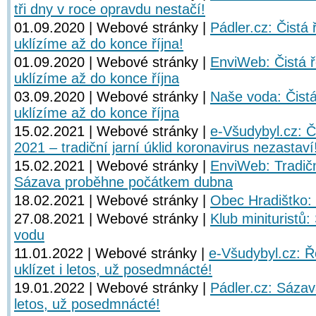
tři dny v roce opravdu nestačí!
01.09.2020 | Webové stránky |
Pádler.cz: Čistá
uklízíme až do konce října!
01.09.2020 | Webové stránky |
EnviWeb: Čistá 
uklízíme až do konce října
03.09.2020 | Webové stránky |
Naše voda: Čist
uklízíme až do konce října
15.02.2021 | Webové stránky |
e-Všudybyl.cz: Č
2021 – tradiční jarní úklid koronavirus nezastaví
15.02.2021 | Webové stránky |
EnviWeb: Tradičn
Sázava proběhne počátkem dubna
18.02.2021 | Webové stránky |
Obec Hradištko:
27.08.2021 | Webové stránky |
Klub minituristů
vodu
11.01.2022 | Webové stránky |
e-Všudybyl.cz: 
uklízet i letos, už posedmnácté!
19.01.2022 | Webové stránky |
Pádler.cz: Sázav
letos, už posedmnácté!