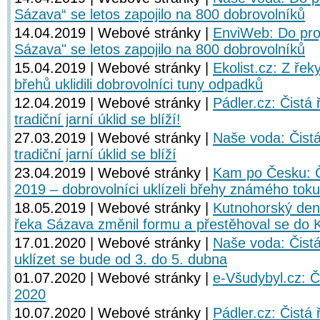
Sázava“ se letos zapojilo na 800 dobrovolníků
14.04.2019 | Webové stránky |
EnviWeb: Do proj
Sázava" se letos zapojilo na 800 dobrovolníků
15.04.2019 | Webové stránky |
Ekolist.cz: Z řek
břehů uklidili dobrovolníci tuny odpadků
12.04.2019 | Webové stránky |
Pádler.cz: Čistá
tradiční jarní úklid se blíží!
27.03.2019 | Webové stránky |
Naše voda: Čist
tradiční jarní úklid se blíží
23.04.2019 | Webové stránky |
Kam po Česku: Č
2019 – dobrovolníci uklízeli břehy známého toku
18.05.2019 | Webové stránky |
Kutnohorský dení
řeka Sázava změnil formu a přestěhoval se do 
17.01.2020 | Webové stránky |
Naše voda: Čist
uklízet se bude od 3. do 5. dubna
01.07.2020 | Webové stránky |
e-Všudybyl.cz: Č
2020
10.07.2020 | Webové stránky |
Pádler.cz: Čistá