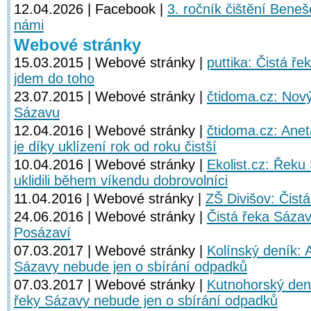
12.04.2026 | Facebook |
3. ročník čištění Bene
námi
Webové stránky
15.03.2015 | Webové stránky |
puttika: Čistá ř
jdem do toho
23.07.2015 | Webové stránky |
čtidoma.cz: Nový
Sázavu
12.04.2016 | Webové stránky |
čtidoma.cz: Ane
je díky uklízení rok od roku čistší
10.04.2016 | Webové stránky |
Ekolist.cz: Řeku
uklidili během víkendu dobrovolníci
11.04.2016 | Webové stránky |
ZŠ Divišov: Čist
24.06.2016 | Webové stránky |
Čistá řeka Sázav
Posázaví
07.03.2017 | Webové stránky |
Kolínský deník: A
Sázavy nebude jen o sbírání odpadků
07.03.2017 | Webové stránky |
Kutnohorský deník
řeky Sázavy nebude jen o sbírání odpadků