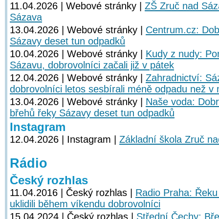
11.04.2026 | Webové stránky |
ZŠ Zruč nad Sáz
Sázava
13.04.2026 | Webové stránky |
Centrum.cz: Dobr
Sázavy deset tun odpadků
10.04.2026 | Webové stránky |
Kudy z nudy: Pom
Sázavu, dobrovolníci začali již v pátek
12.04.2026 | Webové stránky |
Zahradnictví: Sáz
dobrovolníci letos sesbírali méně odpadu než v 
13.04.2026 | Webové stránky |
Naše voda: Dobro
břehů řeky Sázavy deset tun odpadků
Instagram
12.04.2026 | Instagram |
Základní škola Zruč n
Rádio
Český rozhlas
11.04.2016 | Český rozhlas |
Radio Praha: Řeku 
uklidili během víkendu dobrovolníci
15.04.2024 | Český rozhlas |
Střední Čechy: Bř