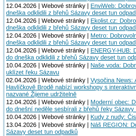
12.04.2026 | Webové stránky |
EnviWeb: Dobrov
dneška odklidili z břehů Sázavy deset tun odpa
12.04.2026 | Webové stránky |
Ekolist.cz: Dobro
dneška odklidili z břehů Sázavy deset tun odpa
12.04.2026 | Webové stránky |
Metro: Dobrovoln
dneška odklidili z břehů Sázavy deset tun odpa
12.04.2026 | Webové stránky |
ENERGY-HUB: Do
do dneška odklidili z břehů Sázavy deset tun o
10.04.2026 | Webové stránky |
Naše voda: Dobr
uklízet řeku Sázavu
02.04.2026 | Webové stránky |
Vysočina News: 
Havlíčkově Brodě nabízí workshopy s interaktiv
nazvané Žijeme udržitelně
12.04.2026 | Webové stránky |
Moderní obec: Do
do dnešní neděle sesbírali z břehů řeky Sázavy
10.04.2026 | Webové stránky |
Kudy z nudy: Či
13.04.2026 | Webové stránky |
Náš REGION: Dob
Sázavy deset tun odpadků