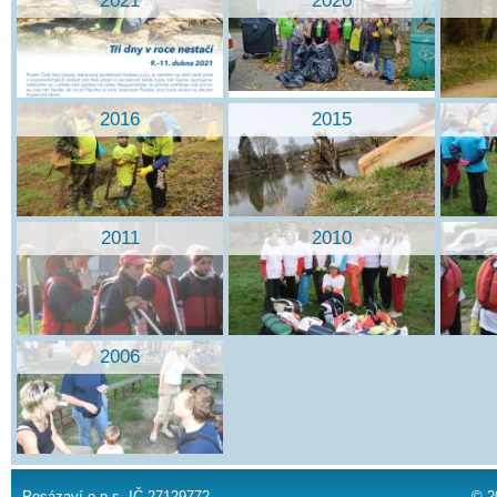
2021
2020
2016
2015
2011
2010
2006
Posázaví o.p.s. IČ 27129772
© 2