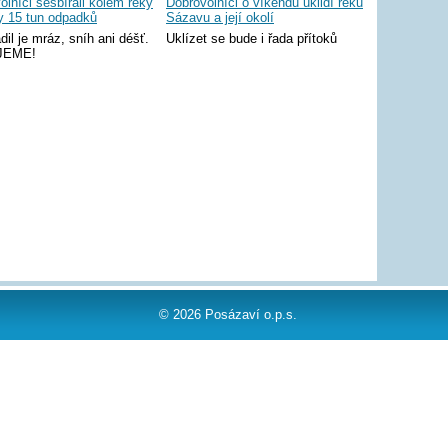
olníci sesbírali kolem řeky
Dobrovolníci o víkendu uklidí řeku
 15 tun odpadků
Sázavu a její okolí
dil je mráz, sníh ani déšť.
Uklízet se bude i řada přítoků
JEME!
© 2026 Posázaví o.p.s.