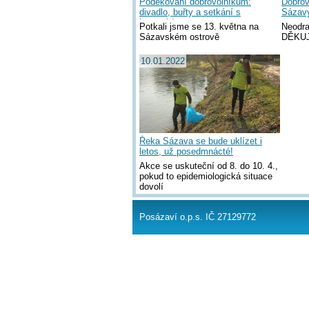
Poděkování dobrovolníkům:
Dobrov
divadlo, buřty a setkání s
Sázavy
kamarády
Potkali jsme se 13. května na
Neodra
Sázavském ostrově
DĚKU
10.01.2022
Řeka Sázava se bude uklízet i
letos, už posedmnácté!
Akce se uskuteční od 8. do 10. 4.,
pokud to epidemiologická situace
dovolí
Posázaví o.p.s. IČ 27129772