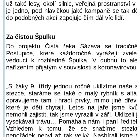
už také lesy, okolí silnic, veřejná prostranství
je jedno, pod hlavičkou jaké kampaně se tak děj
do podobných akcí zapojuje čím dál víc lidí.
Za čistou Špulku
Do projektu Čistá řeka Sázava se tradičně
Postupice, které každoročně vyrážejí zvel
vedoucí k rozhledně Špulka. V dubnu to ale
nařízením přijatým v souvislosti s koronavirovou
„S žáky 9. třídy jednou ročně uklízíme naše 
stezce, staráme se také o malý rybník s al
opravujeme tam i hrací prvky, mimo jiné dřev
které je děti chytají. Letos na jaře jsme kvů
nemohli zajistit, tak jsme vyrazili v září. Uklízel
vysekávali trávu… Pomáhala nám i paní ředite
Vzhledem k tomu, že se snažíme stezku 
nepořádek nebyl až tak velký. Nasbírali jsme a