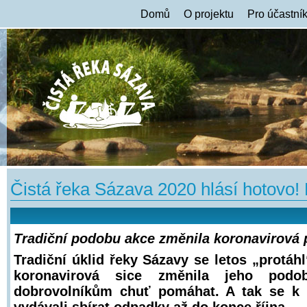
Domů
O projektu
Pro účastní
Čistá řeka Sázava 2020 hlásí hotovo!
Tradiční podobu akce změnila koronavirová
Tradiční úklid řeky Sázavy se letos „protáh
koronavirová sice změnila jeho podob
dobrovolníkům chuť pomáhat. A tak se k ř