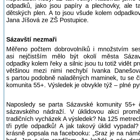
odpadků, jako jsou papíry a plechovky, ale ta
dětských plen. A to jsou všude kolem odpadkov
Jana Jíšová ze ZŠ Postupice.
Sázavští nezmaři
Měřeno počtem dobrovolníků i množstvím se
asi nejčistším mělo být okolí města Sázavy
odpadky kolem řeky a silnic jsou tu totiž vidět p
většinou mezi nimi nechybí Ivanka Danešov
s partou podobně naladěných maminek, tu se č
komunita 55+. Výsledek je obvykle týž – plné py
Naposledy se parta Sázavské komunity 55+ či
sázavského nádraží. V úklidovou akci promě
tradičních vycházek A výsledek? Na 125 metrech 
tři pytle odpadků! A jak takový úklid vypadal
krásně popsala na facebooku: „Sraz je na námě