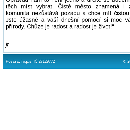
těch míst vybrat. Čisté město znamená i 
komunita nezůstává pozadu a chce mít čisto
Jste úžasné a vaší dnešní pomocí si moc vá
přírody. Chůze je radost a radost je život!“
jt
Posázaví o.p.s. IČ 27129772
© 2