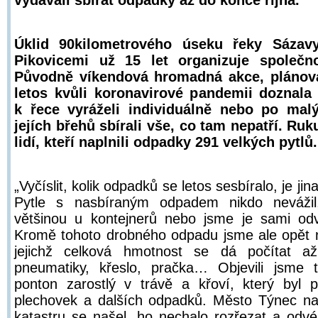
vydávali sbírat odpadky až do konce října.
Úklid 90kilometrového úseku řeky Sáza
Pikovicemi už 15 let organizuje společno
Původně víkendová hromadná akce, plánova
letos kvůli koronavirové pandemii doznala
k řece vyráželi individuálně nebo po mal
jejích břehů sbírali vše, co tam nepatří. Ruku
lidí, kteří naplnili odpadky 291 velkých pytlů.
„Vyčíslit, kolik odpadků se letos sesbíralo, je j
Pytle s nasbíraným odpadem nikdo nevážil
většinou u kontejnerů nebo jsme je sami odv
Kromě tohoto drobného odpadu jsme ale opět na
jejichž celková hmotnost se dá počítat a
pneumatiky, křeslo, pračka… Objevili jsme t
ponton zarostlý v trávě a křoví, který byl p
plechovek a dalších odpadků. Město Týnec n
katastru se našel, ho nechalo rozřezat a odvéz