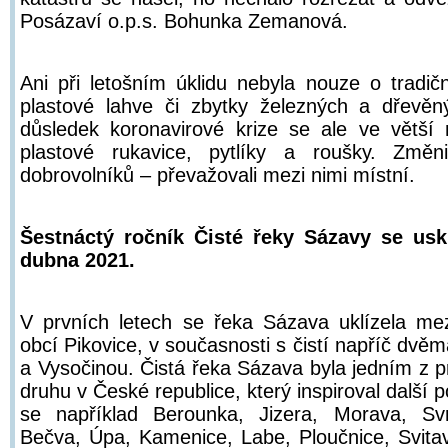
Posázaví o.p.s. Bohunka Zemanová.
Ani při letošním úklidu nebyla nouze o tradič
plastové lahve či zbytky železných a dřevěn
důsledek koronavirové krize se ale ve větší m
plastové rukavice, pytlíky a roušky. Změn
dobrovolníků – převažovali mezi nimi místní.
Šestnáctý ročník Čisté řeky Sázavy se usk
dubna 2021.
V prvních letech se řeka Sázava uklízela m
obcí Pikovice, v současnosti s čistí napříč dvě
a Vysočinou. Čistá řeka Sázava byla jedním z p
druhu v České republice, který inspiroval další p
se například Berounka, Jizera, Morava, Svr
Bečva, Úpa, Kamenice, Labe, Ploučnice, Svitav