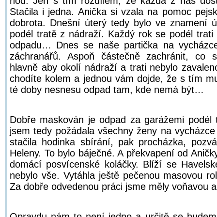
hod. Jen s tím rozdílem, že každá z nás dosta
Stačila i jedna. Anička si vzala na pomoc pejsk
dobrota. Dnešní úterý tedy bylo ve znamení ú
podél tratě z nádraží. Každý rok se podél trati
odpadu… Dnes se naše partička na vycházce
záchranářů. Aspoň částečně zachránit, co s
hlavně aby okolí nádraží a trati nebylo zavalen
chodíte kolem a jednou vám dojde, že s tím mu
té doby nesnesu odpad tam, kde nemá být…
Dobře maskován je odpad za garážemi podél tra
jsem tedy požádala všechny ženy na vycházc
stačila hodinka sbírání, pak procházka, pozv
Heleny. To bylo báječné. A překvapení od Aničky
domácí posvícenské koláčky. Blíží se Havelsk
nebylo vše. Vytáhla ještě pečenou masovou rol
Za dobře odvedenou práci jsme měly voňavou 
Opravdu nám to není jedno a určitě se budem