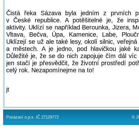
Čistá řeka Sázava byla jedním z prvních p
v České republice. A potěšitelné je, že insp
aktivity. Uklízí se například Berounka, Jizera, 
Vltava, Bečva, Úpa, Kamenice, Labe, Ploučn
Uklízejí se už ale také lesy, okolí silnic, veřejn
a městech. A je jedno, pod hlavičkou jaké 
Důležité je, že se do nich zapojuje čím dál víc
jen stačí je přesvědčit, že životní prostředí p
celý rok. Nezapomínejme na to!
jt
Posázaví o.p.s. IČ 27129772
© 2