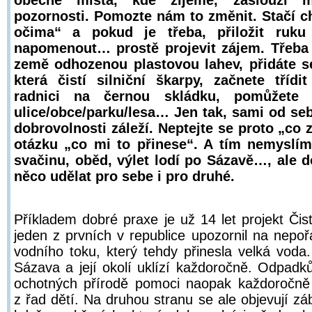
obecně místa, kde žijeme, zaslouží 
pozornosti. Pomozte nám to změnit. Stačí c
očima“ a pokud je třeba, přiložit ruku 
napomenout… prostě projevit zájem. Třeba 
země odhozenou plastovou lahev, přidáte s
která čistí silniční škarpy, začnete třídi
radnici na černou skládku, pomůžete z
ulice/obce/parku/lesa… Jen tak, sami od se
dobrovolnosti záleží. Neptejte se proto „co z
otázku „co mi to přinese“. A tím nemyslí
svačinu, oběd, výlet lodí po Sázavě…, ale 
něco udělat pro sebe i pro druhé.
Příkladem dobré praxe je už 14 let projekt Či
jeden z prvních v republice upozornil na nep
vodního toku, který tehdy přinesla velká voda
Sázava a její okolí uklízí každoročně. Odpadk
ochotných přírodě pomoci naopak každoročně 
z řad dětí. Na druhou stranu se ale objevují zá