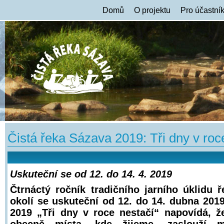
Domů
O projektu
Pro účastní
Čistá řeka Sázava 2019: Tři dny v roc
Uskuteční se od 12. do 14. 4. 2019
Čtrnáctý ročník tradičního jarního úklidu 
okolí se uskuteční od 12. do 14. dubna 201
2019 „Tři dny v roce nestačí“ napovídá, že