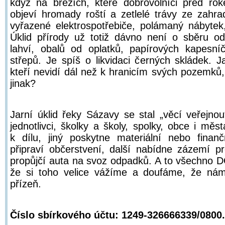
když na březích, které dobrovolníci před roke
objeví hromady roští a zetlelé trávy ze zahra
vyřazené elektrospotřebiče, polámaný nábyte
Úklid přírody už totiž dávno není o sběru o
lahví, obalů od oplatků, papírových kapesn
střepů. Je spíš o likvidaci černých skládek. Ja
kteří nevidí dál než k hranicím svých pozemků,
jinak?
Jarní úklid řeky Sázavy se stal „věcí veřejnou
jednotlivci, školky a školy, spolky, obce i měs
k dílu, jiný poskytne materiální nebo finan
připraví občerstvení, další nabídne zázemí pr
propůjčí auta na svoz odpadků. A to všechn
že si toho velice vážíme a doufáme, že nám
přízeň.
Číslo sbírkového účtu: 1249-326666339/0800