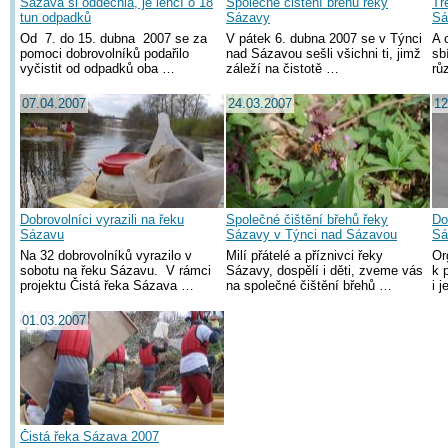
Sázava si oddechla, je lehčí o 18
Společné čištění břehů řeky
Tř
tun odpadků
Sázavy
Sá
Od 7. do 15. dubna 2007 se za
V pátek 6. dubna 2007 se v Týnci
A 
pomoci dobrovolníků podařilo
nad Sázavou sešli všichni ti, jimž
sb
vyčistit od odpadků oba …
záleží na čistotě …
rů
07.04.2007
24.03.2007
12
Dobrovolníci vyrazili na řeku
Společné čištění břehů řeky
Do
Sázavu
Sázavy v Týnci nad Sázavou
Sá
sv
Na 32 dobrovolníků vyrazilo v
Milí přátelé a příznivci řeky
Or
sobotu na řeku Sázavu. V rámci
Sázavy, dospělí i děti, zveme vás
k 
projektu Čistá řeka Sázava …
na společné čištění břehů …
i 
01.03.2007
Čistá řeka Sázava 2007