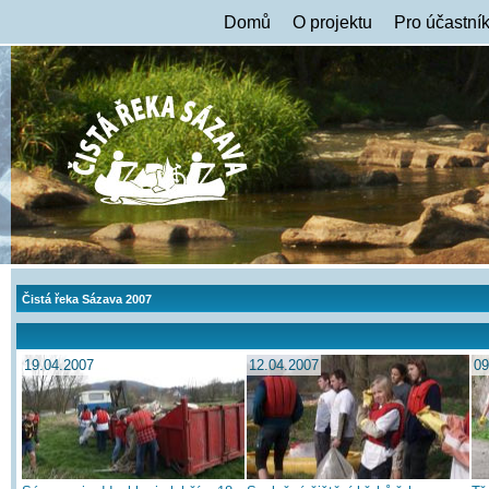
Domů
O projektu
Pro účastní
Čistá řeka Sázava 2007
19.04.2007
12.04.2007
09