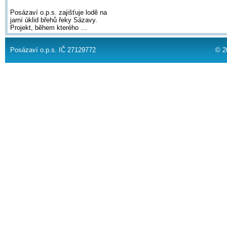
Posázaví o.p.s. zajišťuje lodě na
jarní úklid břehů řeky Sázavy.
Projekt, během kterého …
Posázaví o.p.s. IČ 27129772
© 2