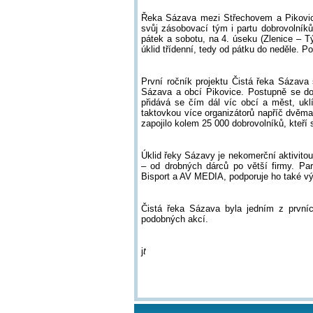
Řeka Sázava mezi Střechovem a Pikovic
svůj zásobovací tým i partu dobrovolník
pátek a sobotu, na 4. úseku (Zlenice – 
úklid třídenní, tedy od pátku do neděle. 
První ročník projektu Čistá řeka Sázava
Sázava a obcí Pikovice. Postupně se do 
přidává se čím dál víc obcí a měst, ukl
taktovkou více organizátorů napříč dvěma 
zapojilo kolem 25 000 dobrovolníků, kteří 
Úklid řeky Sázavy je nekomerční aktivitou
– od drobných dárců po větší firmy. Par
Bisport a AV MEDIA, podporuje ho také v
Čistá řeka Sázava byla jedním z prvních
podobných akcí.
j
t