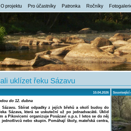
O projektu
Pro účastníky
Patronka
Ročníky
Fotogaleri
ali uklízet řeku Sázavu
10.04.2026
Související
budou do 12. dubna
u Sázavu. Sbírat odpadky z jejích břehů a okolí budou do
eka Sázava, která se uskuteční už po jednadvacáté. Úklid
 a Pikovicemi organizuje Posázaví o.p.s. I letos se do něj
d jednotlivců nebo skupin. Pomáhají školy, mateřská centra,