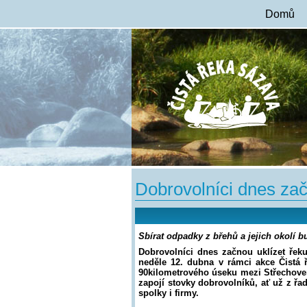
Domů
Dobrovolníci dnes zač
Sbírat odpadky z břehů a jejich okolí 
Dobrovolníci dnes začnou uklízet řek
neděle 12. dubna v rámci akce Čistá ř
90kilometrového úseku mezi Střechovem
zapojí stovky dobrovolníků, ať už z řa
spolky i firmy.