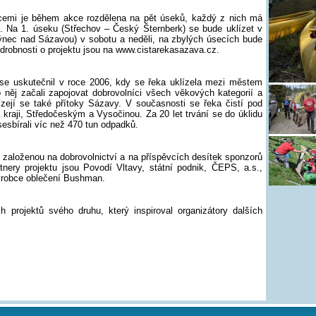
emi je během akce rozdělena na pět úseků, každý z nich má
ů. Na 1. úseku (Střechov – Český Šternberk) se bude uklízet v
Týnec nad Sázavou) v sobotu a neděli, na zbylých úsecích bude
Podrobnosti o projektu jsou na www.cistarekasazava.cz.
 se uskutečnil v roce 2006, kdy se řeka uklízela mezi městem
něj začali zapojovat dobrovolníci všech věkových kategorií a
ízejí se také přítoky Sázavy. V současnosti se řeka čistí pod
kraji, Středočeským a Vysočinou. Za 20 let trvání se do úklidu
sesbírali víc než 470 tun odpadků.
 založenou na dobrovolnictví a na příspěvcích desítek sponzorů
tnery projektu jsou Povodí Vltavy, státní podnik, ČEPS, a.s.,
ýrobce oblečení Bushman.
 projektů svého druhu, který inspiroval organizátory dalších